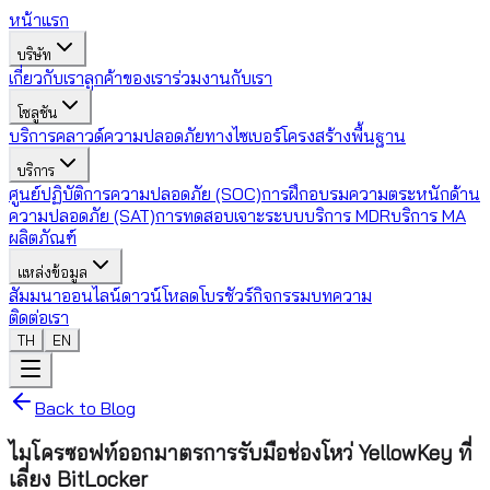
หน้าแรก
บริษัท
เกี่ยวกับเรา
ลูกค้าของเรา
ร่วมงานกับเรา
โซลูชัน
บริการคลาวด์
ความปลอดภัยทางไซเบอร์
โครงสร้างพื้นฐาน
บริการ
ศูนย์ปฏิบัติการความปลอดภัย (SOC)
การฝึกอบรมความตระหนักด้าน
ความปลอดภัย (SAT)
การทดสอบเจาะระบบ
บริการ MDR
บริการ MA
ผลิตภัณฑ์
แหล่งข้อมูล
สัมมนาออนไลน์
ดาวน์โหลดโบรชัวร์
กิจกรรม
บทความ
ติดต่อเรา
TH
EN
Back to Blog
ไมโครซอฟท์ออกมาตรการรับมือช่องโหว่ YellowKey ที่
เลี่ยง BitLocker