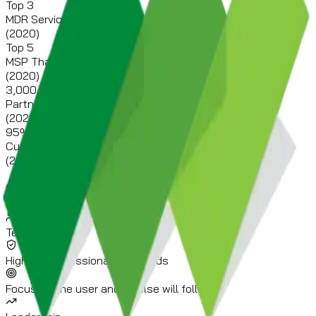
Top 3
MDR Services TH
(2020)
Top 5
MSP Thailand
(2020)
3,000
Partners
(2020)
95
%
Customer Satisfaction
(2020)
Core Values
Team Spirit
Highest Professional Standards
Focus on the user and all else will follow