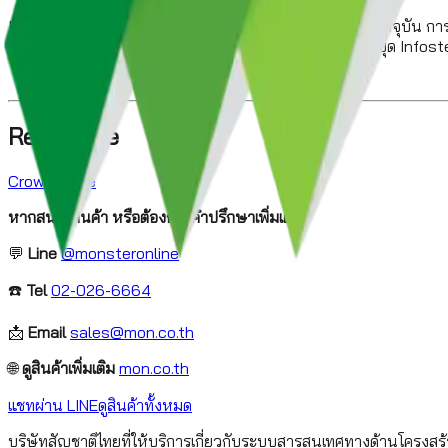
Infostealer เป็นภัยคุกคามที่เติบโตเร็วและอันตรายที่สุดในปัจจุบัน 
เบราว์เซอร์ที่ทำงานเชิงรุก เพื่อป้องกันการขโมยเซสชันและหยุด Infos
Reference
CrowdStrike
หากสนใจสินค้า หรือต้องการคำปรึกษาเพิ่มเติม
💬
Line
@monsteronline
☎️
Tel
02-026-6664
📩
Email
sales@mon.co.th
🌐
ดูสินค้าเพิ่มเติม
mon.co.th
แชทผ่าน LINE
ดูสินค้าทั้งหมด
บริษัทสัญชาติไทยที่ให้บริการเกี่ยวกับระบบสารสนเทศทางด้านโครงสร