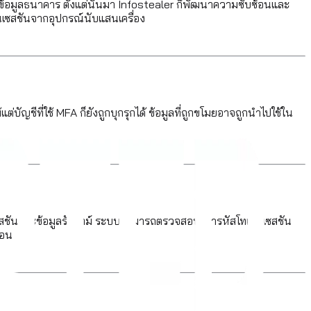
มยข้อมูลธนาคาร ตั้งแต่นั้นมา Infostealer ก็พัฒนาความซับซ้อนและ
นเซสชันจากอุปกรณ์นับแสนเครื่อง
ชีที่ใช้ MFA ก็ยังถูกบุกรุกได้ ข้อมูลที่ถูกขโมยอาจถูกนำไปใช้ใน
เซสชันและข้อมูลรันไทม์ ระบบสามารถตรวจสอบ เข้ารหัสโทเค็นเซสชัน
่อน