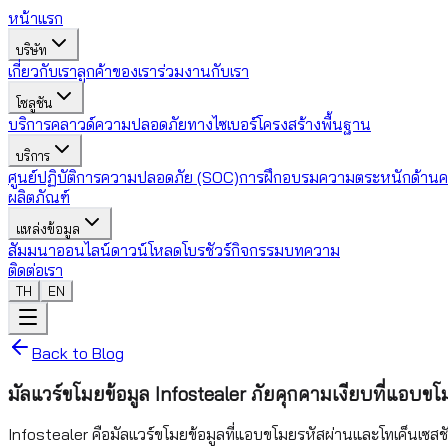
หน้าแรก
บริษัท
เกี่ยวกับเรา
ลูกค้าของเรา
ร่วมงานกับเรา
โซลูชัน
บริการคลาวด์
ความปลอดภัยทางไซเบอร์
โครงสร้างพื้นฐาน
บริการ
ศูนย์ปฏิบัติการความปลอดภัย (SOC)
การฝึกอบรมความตระหนักด้านค
ผลิตภัณฑ์
แหล่งข้อมูล
สัมมนาออนไลน์
ดาวน์โหลดโบรชัวร์
กิจกรรม
บทความ
ติดต่อเรา
TH
EN
Back to Blog
มัลแวร์ขโมยข้อมูล Infostealer ภัยคุกคามเงียบที่แอบ
Infostealer คือมัลแวร์ขโมยข้อมูลที่แอบขโมยรหัสผ่านและโทเค็นเซสชัน