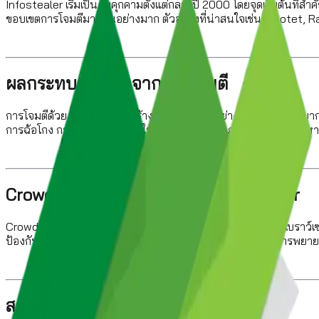
Infostealer เริ่มเป็นภัยคุกคามตั้งแต่กลางปี 2000 โดยจุดเริ่มต้นที
ขอบเขตการโจมตีมากขึ้นอย่างมาก ตัวอย่างที่น่าสนใจเช่น Emotet, 
ผลกระทบร้ายแรงจากการโจมตี
การโจมตีด้วย Infostealer สร้างความเสียหายอย่างมหาศาล อาชญากรสามา
การฉ้อโกง การละเมิดข้อมูลทำให้เกิดค่าปรับตามกฎหมาย ความเสียห
CrowdStrike ปกป้องคุณจาก Infostealer
CrowdStrike มีเทคโนโลยีรักษาความปลอดภัยที่ทำงานภายในเบราว์เซอร์
ป้องกันการโจรกรรมได้แบบเรียลไทม์ พร้อมตรวจจับและหยุดการพยายามขโมย
สรุป