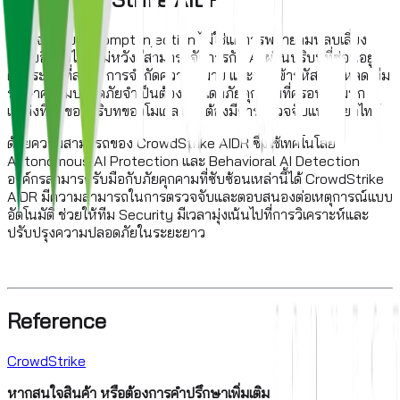
การโจมตีแบบ Prompt Injection ไม่ใช่แค่การพยายามหลบเลี่ยง
ระบบอีกต่อไป ผู้ไม่หวังดีสามารถจัดการกับ AI ผ่านบริบทที่ซ่อนอยู่
ตัวกระตุ้นที่ล่าช้า การจำกัดความหมาย และการเข้ารหัสเพย์โหลด ทีม
รักษาความปลอดภัยจำเป็นต้องมีโมเดลภัยคุกคามที่ครอบคลุมทุก
แหล่งที่มาของบริบทของโมเดล และต้องมีการตรวจจับแบบเรียลไทม์
ด้วยความสามารถของ CrowdStrike AIDR ซึ่งใช้เทคโนโลยี
Autonomous AI Protection และ Behavioral AI Detection
องค์กรสามารถรับมือกับภัยคุกคามที่ซับซ้อนเหล่านี้ได้ CrowdStrike
AIDR มีความสามารถในการตรวจจับและตอบสนองต่อเหตุการณ์แบบ
อัตโนมัติ ช่วยให้ทีม Security มีเวลามุ่งเน้นไปที่การวิเคราะห์และ
ปรับปรุงความปลอดภัยในระยะยาว
Reference
CrowdStrike
หากสนใจสินค้า หรือต้องการคำปรึกษาเพิ่มเติม