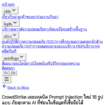
หน้าแรก
บริษัท
เกี่ยวกับเรา
ลูกค้าของเรา
ร่วมงานกับเรา
โซลูชัน
บริการคลาวด์
ความปลอดภัยทางไซเบอร์
โครงสร้างพื้นฐาน
บริการ
ศูนย์ปฏิบัติการความปลอดภัย (SOC)
การฝึกอบรมความตระหนักด้าน
ความปลอดภัย (SAT)
การทดสอบเจาะระบบ
บริการ MDR
บริการ MA
ผลิตภัณฑ์
แหล่งข้อมูล
สัมมนาออนไลน์
ดาวน์โหลดโบรชัวร์
กิจกรรม
บทความ
ติดต่อเรา
TH
EN
Back to Blog
CrowdStrike เผยเทคนิค Prompt Injection ใหม่ 18 รูป
แบบ ภัยคุกคาม AI ที่ซ่อนในข้อมูลที่เชื่อถือได้